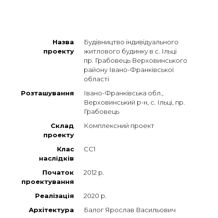
Назва
Будівництво індивідуального
проекту
житлового будинку в с. Ільці
пр. Грабовець Верховинського
району Івано-Франківської
області
Розташування
Івано-Франківська обл.,
Верховинський р-н, с. Ільці, пр.
Грабовець
Склад
Комплексний проект
проекту
Клас
СС1
наслідків
Початок
2012 р.
проектування
Реалізація
2020 р.
Архітектура
Балог Ярослав Васильович