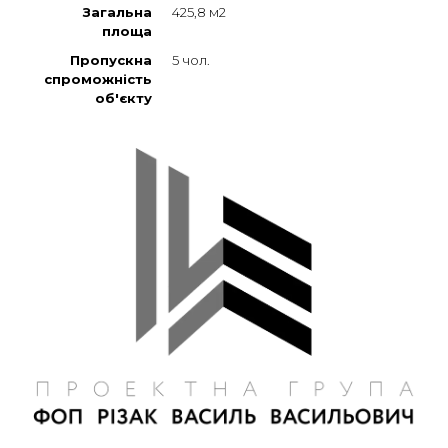
Загальна
425,8 м2
площа
Пропускна
5 чол.
спроможність
об'єкту